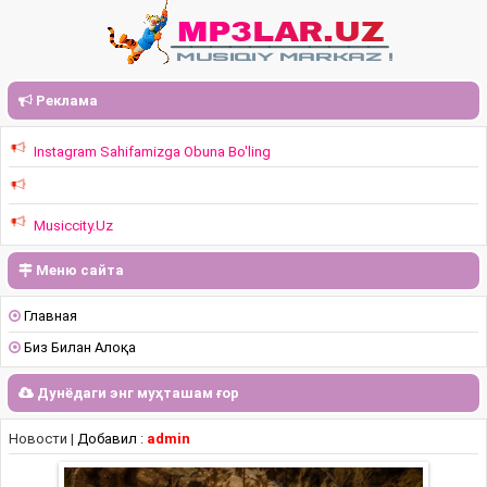
Реклама
Instagram Sahifamizga Obuna Bo'ling
Musiccity.Uz
Меню сайта
Главная
Биз Билан Алоқа
Дунёдаги энг муҳташам ғор
Новости |
Добавил
:
admin