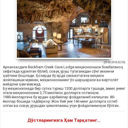
{29.08.2018, 02:35}
Арканзасдаги Beckham Creek Cave Lodge меҳмонхонаси бомбапаноҳ
сифатида қурилган бўлиб, совуқ уруш тугаганидан сўнг иккинчи
ҳаётини бошлади. Ҳозирда бу ерда саккизтагача меҳмон
жойлашиши мумкин, меҳмонхонанинг ўз шаршараси ва вертолёт
майдони ҳам мавжуд.
Бу меҳмонхонада бир сутка туриш 1200 долларга тушади, аммо унинг
эгаси меҳмонхонани 2,75 миллион долларга сотмоқчи.
1980-йилларгача бу ердан ҳарбийлар фойдаланиб келишган. 80-
йиллар бошида тадбиркор Жон Хей уни 146 минг долларга сотиб
олган ва совуқ урушдан ҳимояланиш учун фойдаланмоқчи бўлган.
Дўстларингизга Ҳам Тарқатинг...